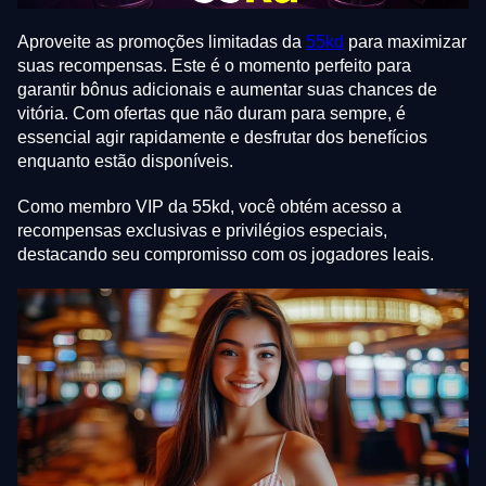
Aproveite as promoções limitadas da
55kd
para maximizar
suas recompensas. Este é o momento perfeito para
garantir bônus adicionais e aumentar suas chances de
vitória. Com ofertas que não duram para sempre, é
essencial agir rapidamente e desfrutar dos benefícios
enquanto estão disponíveis.
Como membro VIP da 55kd, você obtém acesso a
recompensas exclusivas e privilégios especiais,
destacando seu compromisso com os jogadores leais.