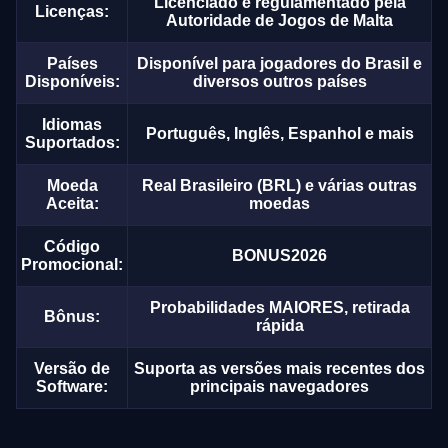
Licenciado e regulamentado pela
Licenças:
Autoridade de Jogos de Malta
Países
Disponível para jogadores do Brasil e
Disponíveis:
diversos outros países
Idiomas
Português, Inglês, Espanhol e mais
Suportados:
Moeda
Real Brasileiro (BRL) e várias outras
Aceita:
moedas
Código
BONUS2026
Promocional:
Probabilidades MAIORES, retirada
Bônus:
rápida
Versão de
Suporta as versões mais recentes dos
Software:
principais navegadores