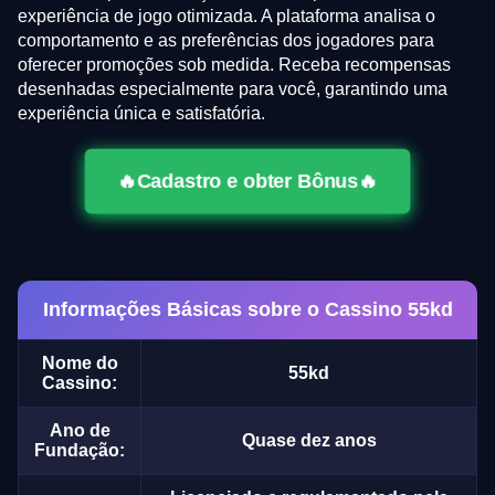
experiência de jogo otimizada. A plataforma analisa o
comportamento e as preferências dos jogadores para
oferecer promoções sob medida. Receba recompensas
desenhadas especialmente para você, garantindo uma
experiência única e satisfatória.
🔥Cadastro e obter Bônus🔥
Informações Básicas sobre o Cassino 55kd
Nome do
55kd
Cassino:
Ano de
Quase dez anos
Fundação: