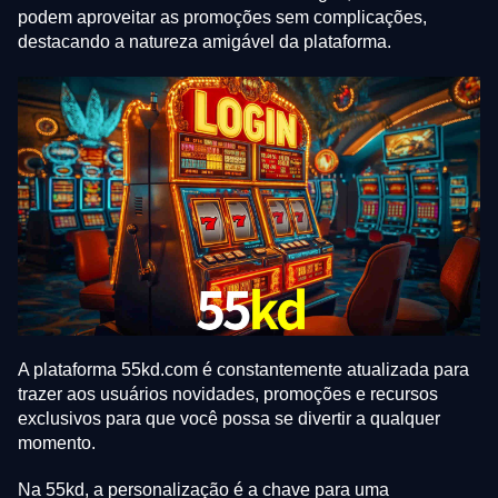
podem aproveitar as promoções sem complicações,
destacando a natureza amigável da plataforma.
A plataforma 55kd.com é constantemente atualizada para
trazer aos usuários novidades, promoções e recursos
exclusivos para que você possa se divertir a qualquer
momento.
Na 55kd, a personalização é a chave para uma