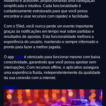
moderno e acessível, proporcionando uma navegação
simplificada e intuitiva. Cada funcionalidade é
cuidadosamente estruturada para que você possa
encontrar e usar recursos com rapidez e facilidade.
Com o 55kd, você nunca perde um evento importante
graças às notificações em tempo real sobre partidas e
resultados de apostas. Esta funcionalidade melhora a
experiência do usuário, mantendo-o sempre informado e
pronto para fazer a melhor jogada.
O app
55kd
é otimizado para funcionar mesmo com baixa
conectividade, garantindo que você possa apostar sem
interrupções. Com recursos offline, o aplicativo assegura
uma experiência fluida, independentemente da qualidade
da sua conexão com a internet.
Btbt Bet