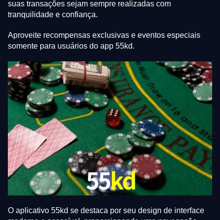
suas transações sejam sempre realizadas com
tranquilidade e confiança.
Aproveite recompensas exclusivas e eventos especiais
somente para usuários do app 55kd.
O aplicativo 55kd se destaca por seu design de interface