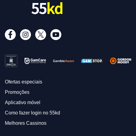
Ofertas especiais
Promoções
Aplicativo móvel
Como fazer login no 55kd
Melhores Cassinos