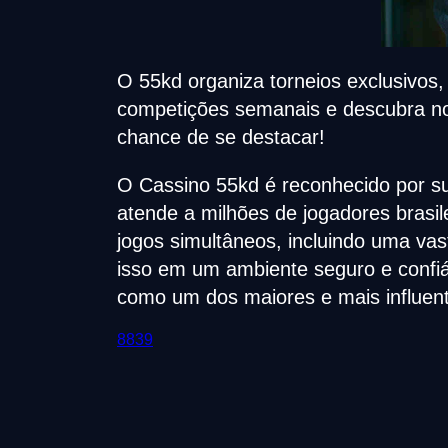
O 55kd organiza torneios exclusivos
competições semanais e descubra no
chance de se destacar!
O Cassino 55kd é reconhecido por s
atende a milhões de jogadores brasil
jogos simultâneos, incluindo uma vas
isso em um ambiente seguro e confiáv
como um dos maiores e mais influent
8839