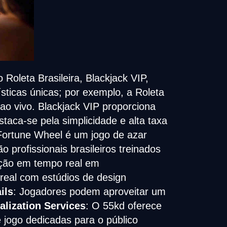
 Roleta Brasileira, Blackjack VIP,
ticas únicas; por exemplo, a Roleta
 ao vivo. Blackjack VIP proporciona
aca-se pela simplicidade e alta taxa
 Fortune Wheel é um jogo de azar
o profissionais brasileiros treinados
ação em tempo real em
real com estúdios de design
ils
: Jogadores podem aproveitar um
alization Services
: O 55kd oferece
 jogo dedicadas para o público