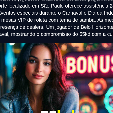
porte localizado em São Paulo oferece assistênci
Eventos especiais durante o Carnaval e Dia da Ind
indo mesas VIP de roleta com tema de samba. As me
a presença de dealers. Um jogador de Belo Horizont
val, mostrando o compromisso do 55kd com a cult