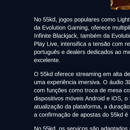
No 55kd, jogos populares como Lightn
da Evolution Gaming, oferece multip
Infinite Blackjack, também da Evolut
Play Live, intensifica a tensão com 
português e dealers dedicados ao me
excelente.
O 55kd oferece streaming em alta de
uma experiência imersiva. O áudio 3D
com funções como troca de mesa com
dispositivos móveis Android e iOS, 
atualização da plataforma, a duraçã
a confirmação de apostas do 55kd é
No 55kd, os serviços são adaptados p