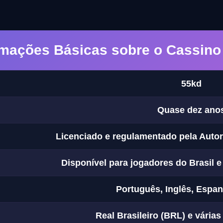
rmações Básicas sobre o Cassino
55kd
Quase dez ano
Licenciado e regulamentado pela Autor
Disponível para jogadores do Brasil e
Português, Inglês, Espan
Real Brasileiro (BRL) e vária