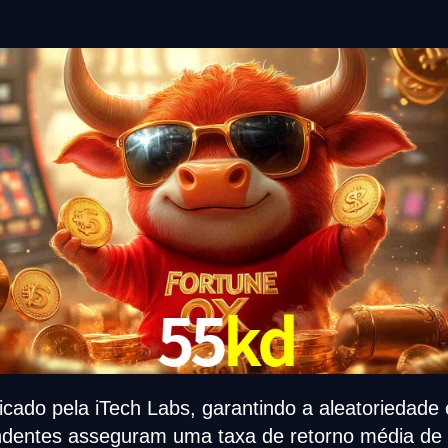
cado pela iTech Labs, garantindo a aleatoriedade e
endentes asseguram uma taxa de retorno média de 