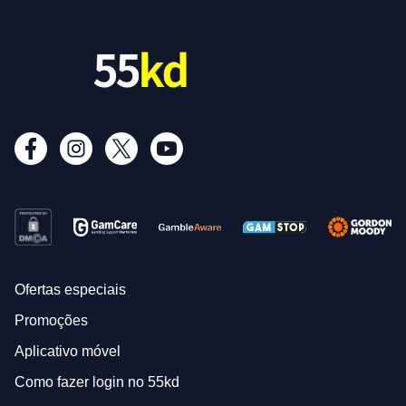
Ofertas especiais
Promoções
Aplicativo móvel
Como fazer login no 55kd