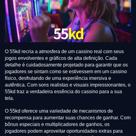
O 55kd recria a atmosfera de um cassino real com seus
jogos envolventes e gráficos de alta definição. Cada
detalhe é cuidadosamente projetado para garantir que os
jogadores se sintam como se estivessem em um cassino
físico, desfrutando de uma experiência imersiva e
autêntica. Com sons realistas e visuais impressionantes, o
55kd traz a verdadeira essência do cassino para a sua
tela.
O 55kd oferece uma variedade de mecanismos de
recompensa para aumentar suas chances de ganhar. Com
bônus especiais e multiplicadores de ganhos, os
jogadores podem aproveitar oportunidades extras para