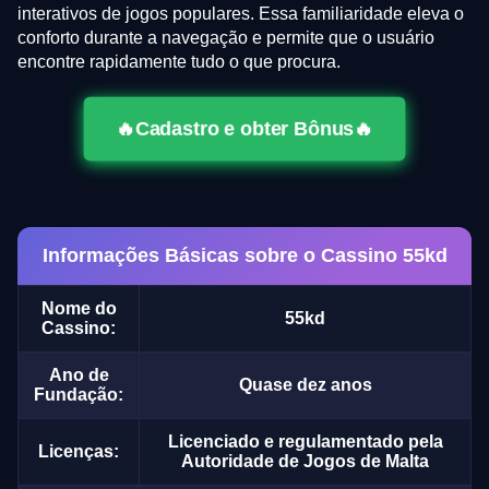
interativos de jogos populares. Essa familiaridade eleva o
conforto durante a navegação e permite que o usuário
encontre rapidamente tudo o que procura.
🔥Cadastro e obter Bônus🔥
Informações Básicas sobre o Cassino 55kd
Nome do
55kd
Cassino:
Ano de
Quase dez anos
Fundação:
Licenciado e regulamentado pela
Licenças:
Autoridade de Jogos de Malta