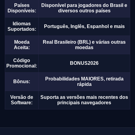
Países
Disponível para jogadores do Brasil e
Disponíveis:
diversos outros países
Idiomas
Português, Inglês, Espanhol e mais
Suportados:
Moeda
Real Brasileiro (BRL) e várias outras
Aceita:
moedas
Código
BONUS2026
Promocional:
Probabilidades MAIORES, retirada
Bônus:
rápida
Versão de
Suporta as versões mais recentes dos
Software:
principais navegadores