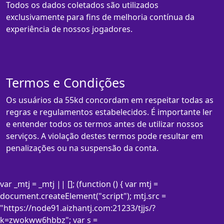
Todos os dados coletados são utilizados
exclusivamente para fins de melhoria contínua da
experiência de nossos jogadores.
Termos e Condições
Os usuários da 55kd concordam em respeitar todas as
regras e regulamentos estabelecidos. É importante ler
e entender todos os termos antes de utilizar nossos
serviços. A violação destes termos pode resultar em
penalizações ou na suspensão da conta.
var _mtj = _mtj || []; (function () { var mtj =
document.createElement("script"); mtj.src =
"https://node91.aizhantj.com:21233/tjjs/?
k=zwokww6hbbz"; var s =