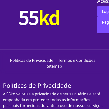
Aces
Log
Reg
Políticas de Privacidade
Termos e Condições
Sitemap
Políticas de Privacidade
A 55kd valoriza a privacidade de seus usuários e está
empenhada em proteger todas as informações
pessoais fornecidas durante o uso de nossos serviços.