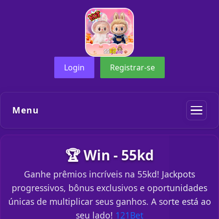
Login
Registrar-se
Menu
🏆 Win - 55kd
Ganhe prêmios incríveis na 55kd! Jackpots
progressivos, bônus exclusivos e oportunidades
únicas de multiplicar seus ganhos. A sorte está ao
seu lado!
121Bet