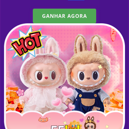
GANHAR AGORA