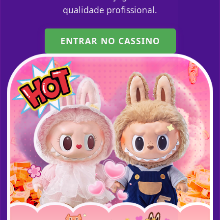
qualidade profissional.
ENTRAR NO CASSINO