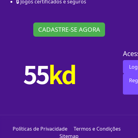
🔒 Jogos certificados e seguros
CADASTRE-SE AGORA
Aces
Log
Reg
Políticas de Privacidade
Termos e Condições
Sitemap