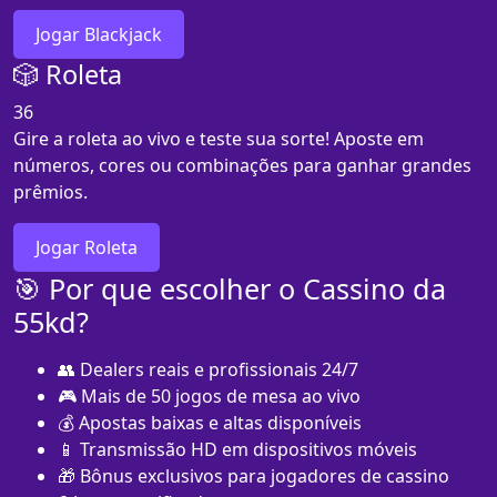
Jogar Blackjack
🎲 Roleta
36
Gire a roleta ao vivo e teste sua sorte! Aposte em
números, cores ou combinações para ganhar grandes
prêmios.
Jogar Roleta
🎯 Por que escolher o Cassino da
55kd?
👥 Dealers reais e profissionais 24/7
🎮 Mais de 50 jogos de mesa ao vivo
💰 Apostas baixas e altas disponíveis
📱 Transmissão HD em dispositivos móveis
🎁 Bônus exclusivos para jogadores de cassino