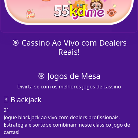
🎯 Cassino Ao Vivo com Dealers
Reais!
🎯 Jogos de Mesa
Divirta-se com os melhores jogos de cassino
🃏 Blackjack
21
Jogue blackjack ao vivo com dealers profissionais.
Estratégia e sorte se combinam neste clássico jogo de
cartas!