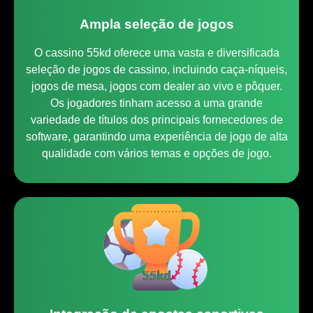
Ampla seleção de jogos
O cassino 55kd oferece uma vasta e diversificada
seleção de jogos de cassino, incluindo caça-níqueis,
jogos de mesa, jogos com dealer ao vivo e pôquer.
Os jogadores tinham acesso a uma grande
variedade de títulos dos principais fornecedores de
software, garantindo uma experiência de jogo de alta
qualidade com vários temas e opções de jogo.