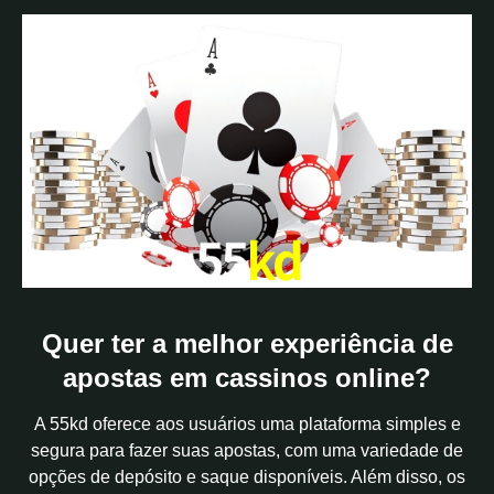
Quer ter a melhor experiência de
apostas em cassinos online?
A 55kd oferece aos usuários uma plataforma simples e
segura para fazer suas apostas, com uma variedade de
opções de depósito e saque disponíveis. Além disso, os