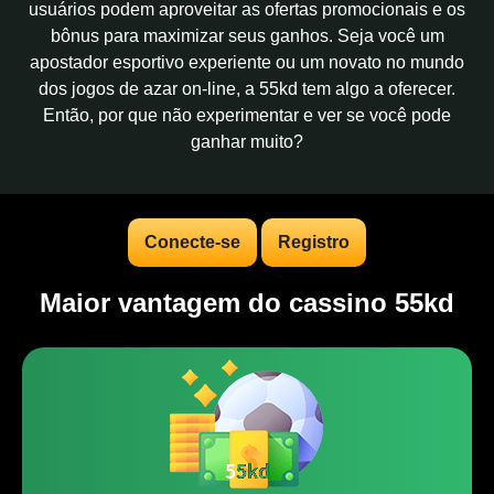
usuários podem aproveitar as ofertas promocionais e os
bônus para maximizar seus ganhos. Seja você um
apostador esportivo experiente ou um novato no mundo
dos jogos de azar on-line, a 55kd tem algo a oferecer.
Então, por que não experimentar e ver se você pode
ganhar muito?
Conecte-se
Registro
Maior vantagem do cassino 55kd