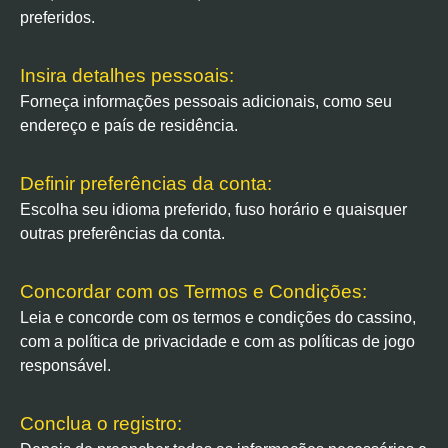
preferidos.
Insira detalhes pessoais:
Forneça informações pessoais adicionais, como seu
endereço e país de residência.
Definir preferências da conta:
Escolha seu idioma preferido, fuso horário e quaisquer
outras preferências da conta.
Concordar com os Termos e Condições:
Leia e concorde com os termos e condições do cassino,
com a política de privacidade e com as políticas de jogo
responsável.
Conclua o registro: