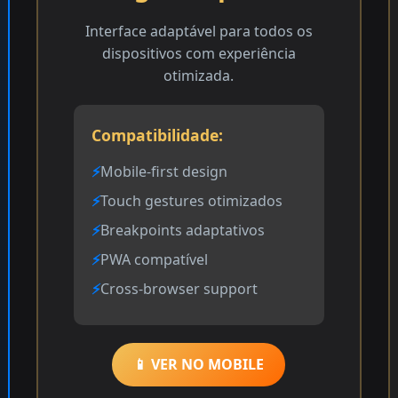
Interface adaptável para todos os
dispositivos com experiência
otimizada.
Compatibilidade:
Mobile-first design
Touch gestures otimizados
Breakpoints adaptativos
PWA compatível
Cross-browser support
📱 VER NO MOBILE