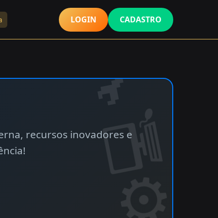
LOGIN
CADASTRO
a
erna, recursos inovadores e
ência!