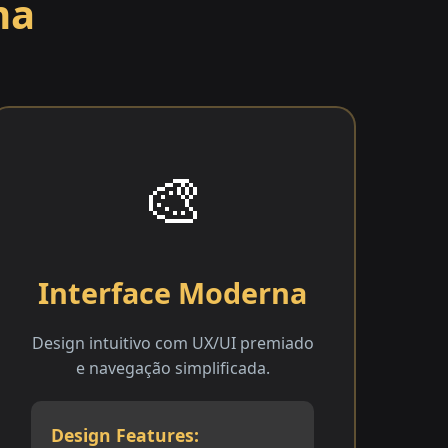
ma
🎨
Interface Moderna
Design intuitivo com UX/UI premiado
e navegação simplificada.
Design Features: