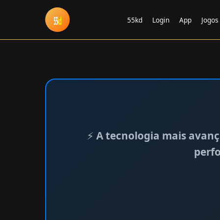
55kd
Login
App
Jogos
⚡
A tecnologia mais avanç
perf